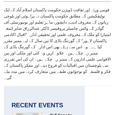
قومی ورثہ اور ثقافت ڈویژن حکومت پاکستان اسلام آباد کے ایک
نوٹیفکیشن کے مطابق حکومت پاکستان نے براہوئی اور بلوچی
زبانوں کے معروف ادیب، دانشور، ماہر تعلیم اور یونیورسٹی آف
گوادر کے وائس چانسلر پروفیسر ڈاکٹر عبدالرزاق صابر (تمغہ
امتیاز) کو ملک کے معروف علمی اور تحقیقی ادارہ "اقبال اکادمی
پاکستان لاہور" کے گورننگ باڈی کا تین سال کے لیے ممبر مقرر
کیا ہے۔ وہ اس سے پہلے بھی اس ادارہ کے گورننگ باڈی کے
ممبر رہ چکے ہین۔ علاوہ ازیں وہ کئی اور ملکی اور بین
الاقوامی علمی اداروں کے ممبر رہ چکے ہین۔ ان کی اس تقرری
سے بلوچستان میں اقبالیات کو فروغ دینے اور مفکر پاکستان کے
فکر و فلسفہ کو نوجوانوں طبقے میں متعارف کرنے میں مدد ملے
گی۔
RECENT EVENTS